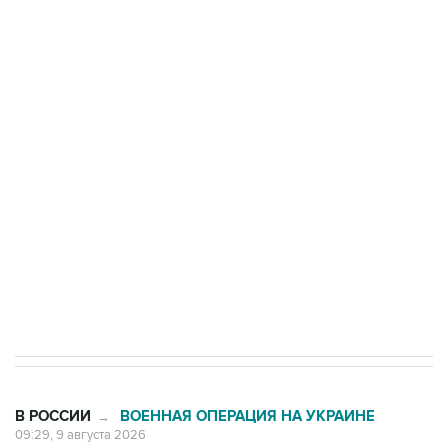
Росгвардии
Промышленное предприятие в Самарской
области подверглось атаке БПЛА
Беспилотные технологии и ИИ на службе у
электросетевых объектов и агрокомплексов
Социальная реклама, АНО «Национальные приоритеты».
ИНН 7725383515 Erid: F7NfYUJCUneVdwcydK6A
Кабмин РФ разрешил до 1 июля 2027 года
импорт, выпуск и обращение бензина Евро 2,
Евро 3, Евро 4
В РОССИИ
ВОЕННАЯ ОПЕРАЦИЯ НА УКРАИНЕ
→
09:29, 9 августа 2026