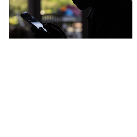
07 августа, 10:02
Топливо в Севастополе в пятницу поступит в продажу
на десять АЗС сети "Атан"
07 августа, 09:12
Очаги возгорания на объекте Wildberries в
Свердловской области локализованы
07 августа, 08:03
С атакованного дронами склада в Екатеринбурге
эвакуировали 800 человек
07 августа, 07:46
В Екатеринбурге тушат пожар на логистическом
объекте Wildberries