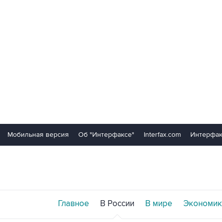
Мобильная версия
Об "Интерфаксе"
Interfax.com
Интерфак
Главное
В России
В мире
Экономик