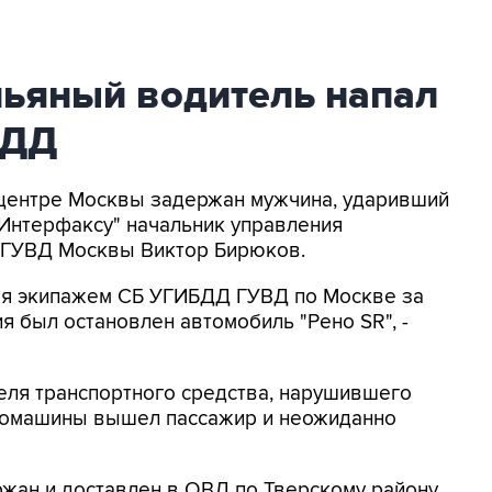
пьяный водитель напал
БДД
В центре Москвы задержан мужчина, ударивший
"Интерфаксу" начальник управления
 ГУВД Москвы Виктор Бирюков.
кая экипажем СБ УГИБДД ГУВД по Москве за
я был остановлен автомобиль "Рено SR", -
еля транспортного средства, нарушившего
томашины вышел пассажир и неожиданно
жан и доставлен в ОВД по Тверскому району