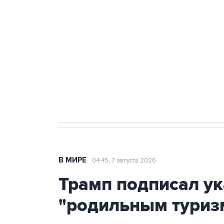
теракт на объекте Росгвардии
Как российские медицинские т
Социальная реклама, АНО «Национальные приоритеты».
И
Аксенов сообщил о четвертом п
Крым
В МИРЕ
04:45, 7 августа 2026
Трамп подписал ук
"родильным туриз