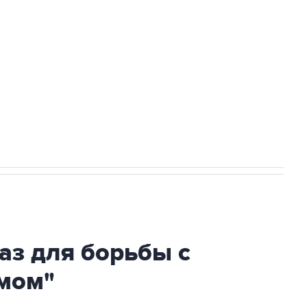
ехнологии выходят на мировые рынки
НН 7725383515 Erid: F7NfYUJCUneVdTRF8PRs
огибшем в результате атаки ВСУ на
аз для борьбы с
мом"