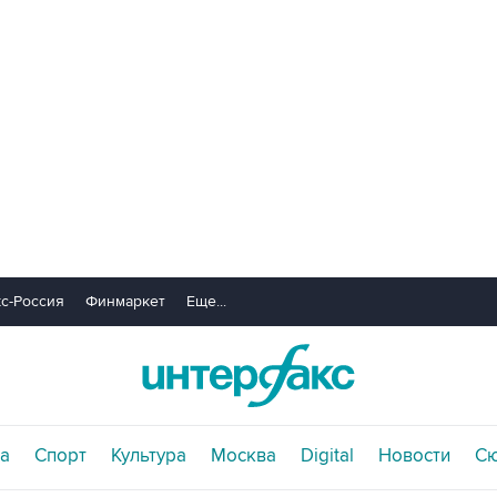
с-Россия
Финмаркет
Еще...
а
Спорт
Культура
Москва
Digital
Новости
С