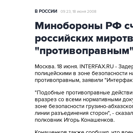
В РОССИИ
09:23, 18 июня 2008
Минобороны РФ сч
российских миротв
"противоправным
Москва. 18 июня. INTERFAX.RU - Зад
полицейскими в зоне безопасности н
противоправным, заявили "Интерфакс
"Подобные противоправные действия
вразрез со всеми нормативными док
зоне безопасности грузино-абхазско
линии разъединения сторон", - сказ
полковник Игорь Конашенков.
Конашенков также сообщил, что вое