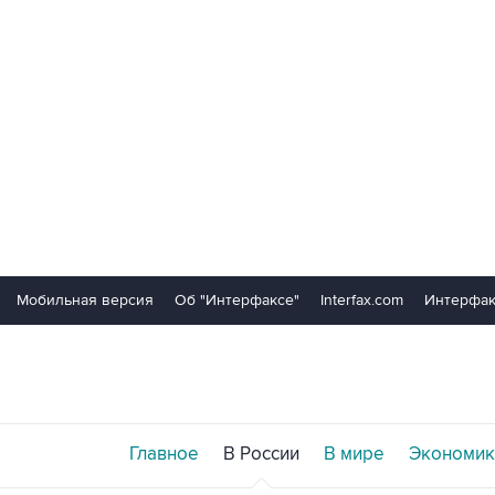
Мобильная версия
Об "Интерфаксе"
Interfax.com
Интерфак
Главное
В России
В мире
Экономик