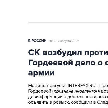
Крым
В РОССИИ
19:39, 7 августа 2026
СК возбудил прот
Гордеевой дело о 
армии
Москва. 7 августа. INTERFAX.RU - П
Гордеевой (
признана иноагентом
) во
дезинформации о деятельности росси
объявить в розыск, сообщили в След