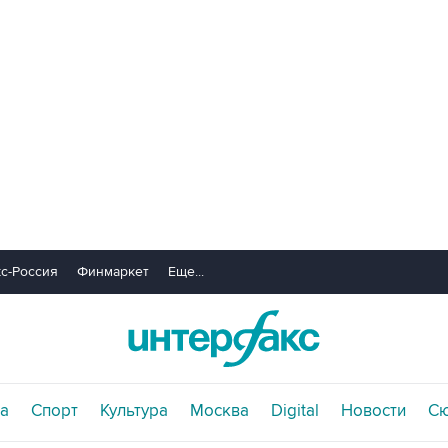
с-Россия
Финмаркет
Еще...
а
Спорт
Культура
Москва
Digital
Новости
С