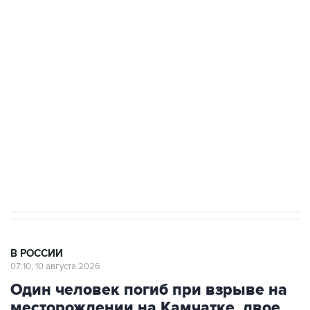
Число жертв атаки БПЛА на Белгород выросло
до пяти
Беспилотные технологии и ИИ на службе у
электросетевых объектов и агрокомплексов
Социальная реклама, АНО «Национальные приоритеты».
ИНН 7725383515 Erid: F7NfYUJCUneVdwcydK6A
Путин вывел "Шереметьево" из
стратегического списка с целью снять
препятствие для приватизации
В РОССИИ
07:10, 10 августа 2026
Один человек погиб при взрыве на
месторождении на Камчатке, двое