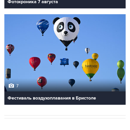
Фотохроника 7 августа
7
Фестиваль воздухоплавания в Бристоле