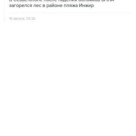
загорелся лес в районе пляжа Инжир
10 августа, 03:32
Аэропорт Домодедово принимает и отправляет рейсы
по согласованию
10 августа, 02:31
Доступ к интернету на Камчатке ограничат с 12 по 16
августа