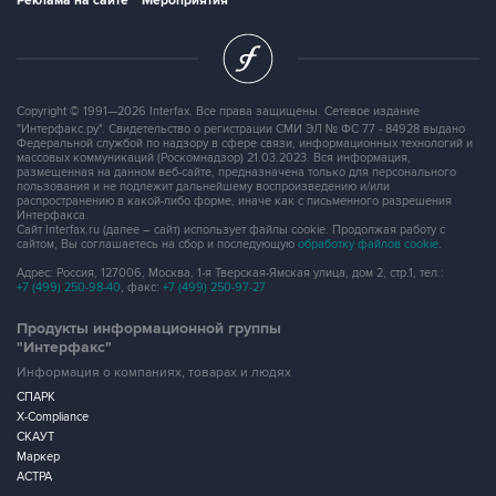
Реклама на сайте
Мероприятия
Copyright © 1991—2026 Interfax. Все права защищены. Сетевое издание
"Интерфакс.ру". Свидетельство о регистрации СМИ ЭЛ № ФС 77 - 84928 выдано
Федеральной службой по надзору в сфере связи, информационных технологий и
массовых коммуникаций (Роскомнадзор) 21.03.2023. Вся информация,
размещенная на данном веб-сайте, предназначена только для персонального
пользования и не подлежит дальнейшему воспроизведению и/или
распространению в какой-либо форме, иначе как с письменного разрешения
Интерфакса.
Сайт Interfax.ru (далее – сайт) использует файлы cookie. Продолжая работу с
сайтом, Вы соглашаетесь на сбор и последующую
обработку файлов cookie
.
Адрес: Россия, 127006, Москва, 1-я Тверская-Ямская улица, дом 2, стр.1, тел.:
+7 (499) 250-98-40
, факс:
+7 (499) 250-97-27
Продукты информационной группы
"Интерфакс"
Информация о компаниях, товарах и людях
СПАРК
X-Compliance
СКАУТ
Маркер
АСТРА