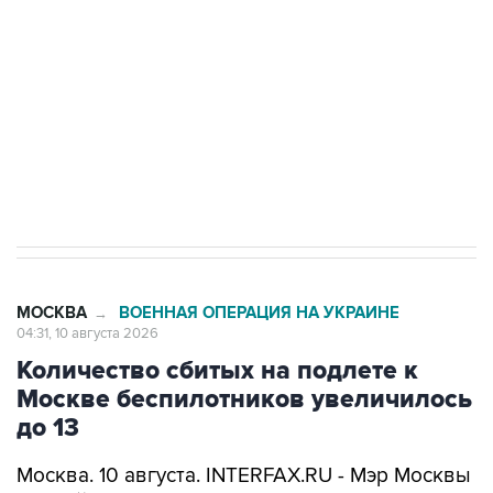
Беспилотные технологии и ИИ на службе у
электросетевых объектов и агрокомплексов
Социальная реклама, АНО «Национальные приоритеты».
ИНН 7725383515 Erid: F7NfYUJCUneVdwcydK6A
Путин вывел "Шереметьево" из
стратегического списка с целью снять
препятствие для приватизации
МОСКВА
ВОЕННАЯ ОПЕРАЦИЯ НА УКРАИНЕ
→
04:31, 10 августа 2026
Количество сбитых на подлете к
Москве беспилотников увеличилось
до 13
Москва. 10 августа. INTERFAX.RU - Мэр Москвы