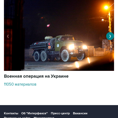
❮
❯
Военная операция на Украине
О
11050 материалов
2
Контакты
Об "Интерфаксе"
Пресс-центр
Вакансии