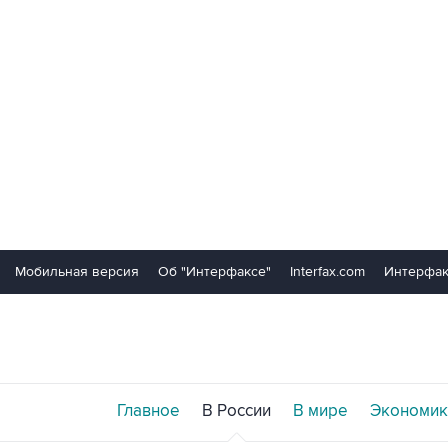
Мобильная версия
Об "Интерфаксе"
Interfax.com
Интерфак
Главное
В России
В мире
Экономик