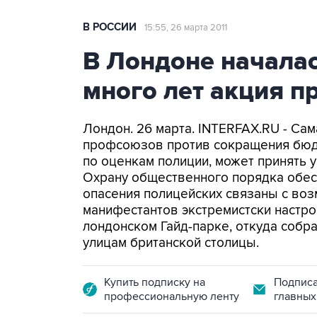
В РОССИИ
15:55, 26 марта 2011
В Лондоне началас
много лет акция п
Лондон. 26 марта. INTERFAX.RU - Сам
профсоюзов против сокращения бюдж
по оценкам полиции, может принять уч
Охрану общественного порядка обес
опасения полицейских связаны с во
манифестантов экстремистски настро
лондонском Гайд-парке, откуда соб
улицам британской столицы.
Купить подписку на
Подписа
профессиональную ленту
главных