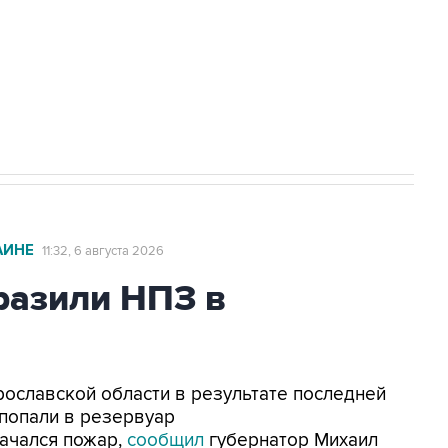
ехнологии выходят на мировые рынки
НН 7725383515 Erid: F7NfYUJCUneVdTRF8PRs
с Ираном начнутся в понедельник
АИНЕ
11:32, 6 августа 2026
азили НПЗ в
Ярославской области в результате последней
попали в резервуар
ачался пожар,
сообщил
губернатор Михаил