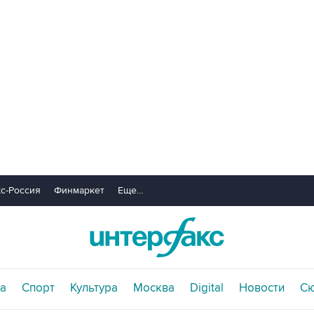
с-Россия
Финмаркет
Еще...
а
Спорт
Культура
Москва
Digital
Новости
С