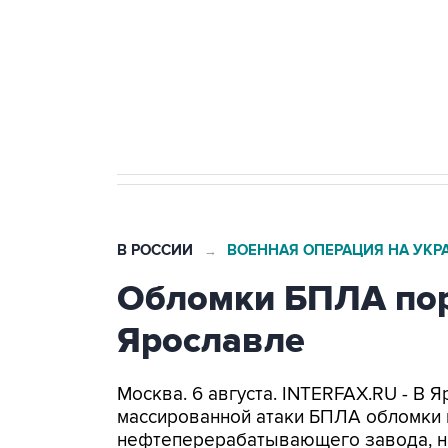
Как российские медицинские т
Социальная реклама, АНО «Национальные приоритеты».
И
Трамп заявил, что переговоры 
В РОССИИ
ВОЕННАЯ ОПЕРАЦИЯ НА УКР
→
Обломки БПЛА пор
Ярославле
Москва. 6 августа. INTERFAX.RU - В 
массированной атаки БПЛА обломки 
нефтеперерабатывающего завода, н