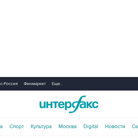
с-Россия
Финмаркет
Еще...
а
Спорт
Культура
Москва
Digital
Новости
С