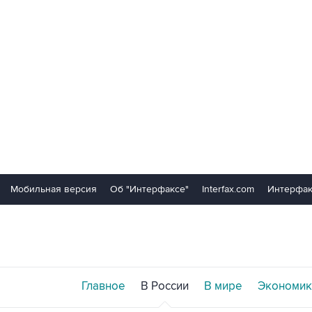
Мобильная версия
Об "Интерфаксе"
Interfax.com
Интерфак
Главное
В России
В мире
Экономик