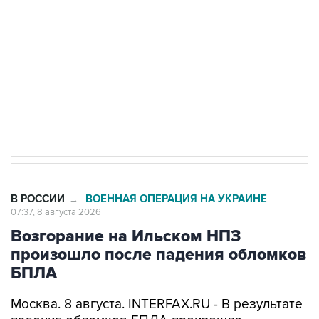
Беспилотные технологии и ИИ на службе у
электросетевых объектов и агрокомплексов
Социальная реклама, АНО «Национальные приоритеты».
ИНН 7725383515 Erid: F7NfYUJCUneVdwcydK6A
Кабмин РФ разрешил до 1 июля 2027 года
импорт, выпуск и обращение бензина Евро 2,
Евро 3, Евро 4
В РОССИИ
ВОЕННАЯ ОПЕРАЦИЯ НА УКРАИНЕ
→
07:37, 8 августа 2026
Возгорание на Ильском НПЗ
произошло после падения обломков
БПЛА
Москва. 8 августа. INTERFAX.RU - В результате