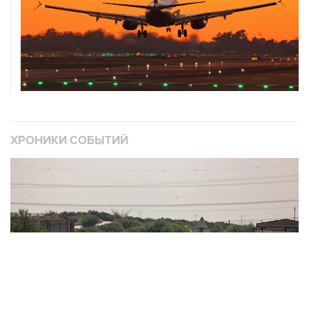
ХРОНИКИ СОБЫТИЙ
❮
❯