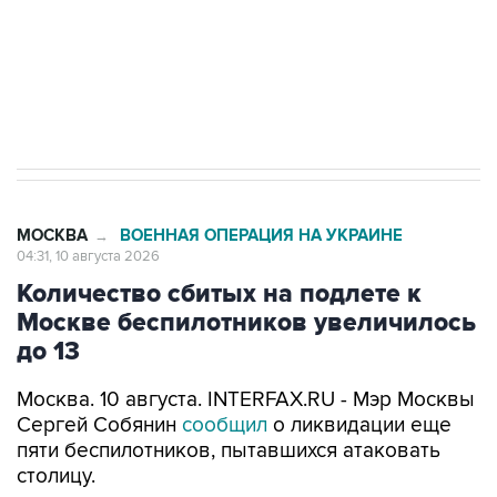
ИНН 7725383515 Erid: F7NfYUJCUneVdwcydK6A
Путин вывел "Шереметьево" из
стратегического списка с целью снять
препятствие для приватизации
МОСКВА
ВОЕННАЯ ОПЕРАЦИЯ НА УКРАИНЕ
→
04:31, 10 августа 2026
Количество сбитых на подлете к
Москве беспилотников увеличилось
до 13
Москва. 10 августа. INTERFAX.RU - Мэр Москвы
Сергей Собянин
сообщил
о ликвидации еще
пяти беспилотников, пытавшихся атаковать
столицу.