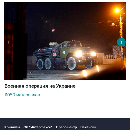
❮
❯
Военная операция на Украине
О
11050 материалов
2
Контакты
Об "Интерфаксе"
Пресс-центр
Вакансии