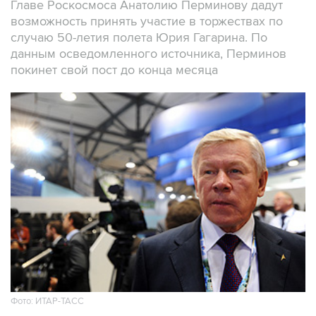
Главе Роскосмоса Анатолию Перминову дадут
возможность принять участие в торжествах по
случаю 50-летия полета Юрия Гагарина. По
данным осведомленного источника, Перминов
покинет свой пост до конца месяца
Фото: ИТАР-ТАСС