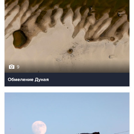
9
Обмеление Дуная