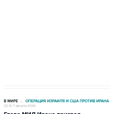
ФСБ сообщила о задержании в Приморье
подростков, готовивших теракт на объекте
Росгвардии
Беспилотные технологии и ИИ на службе у
электросетевых объектов и агрокомплексов
Социальная реклама, АНО «Национальные приоритеты».
ИНН 7725383515 Erid: F7NfYUJCUneVdwcydK6A
Кабмин РФ разрешил до 1 июля 2027 года
импорт, выпуск и обращение бензина Евро 2,
Евро 3, Евро 4
В МИРЕ
ОПЕРАЦИЯ ИЗРАИЛЯ И США ПРОТИВ ИРАНА
→
22:31, 7 августа 2026