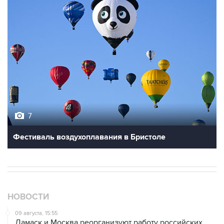
7
Фестиваль воздухоплавания в Бристоле
НОВОСТИ
09 августа, 15:55
Дамаск и Москва реорганизуют работу российских