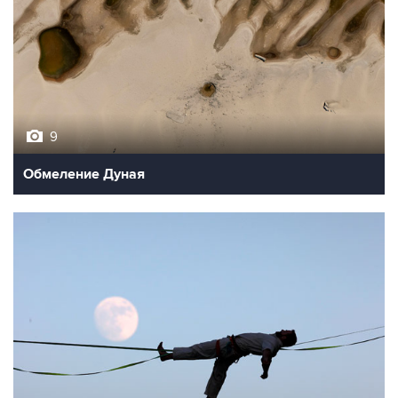
9
Обмеление Дуная