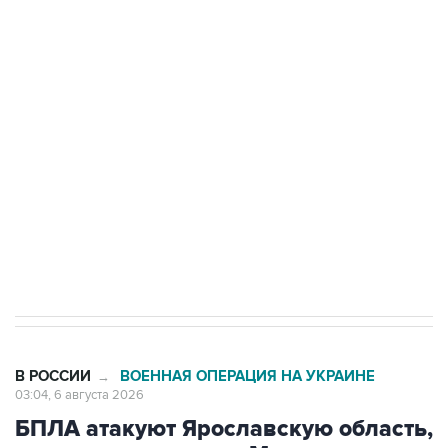
Путин сообщил о решении сосредоточить в
одних руках все службы тыла Минобороны
Как российские медицинские технологии
выходят на мировые рынки
Социальная реклама, АНО «Национальные приоритеты».
ИНН 7725383515 Erid: F7NfYUJCUneVdTRF8PRs
Трамп заявил, что переговоры с Ираном
начнутся в понедельник
В РОССИИ
ВОЕННАЯ ОПЕРАЦИЯ НА УКРАИНЕ
→
03:04, 6 августа 2026
БПЛА атакуют Ярославскую область,