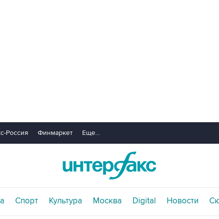
с-Россия
Финмаркет
Еще...
а
Спорт
Культура
Москва
Digital
Новости
С