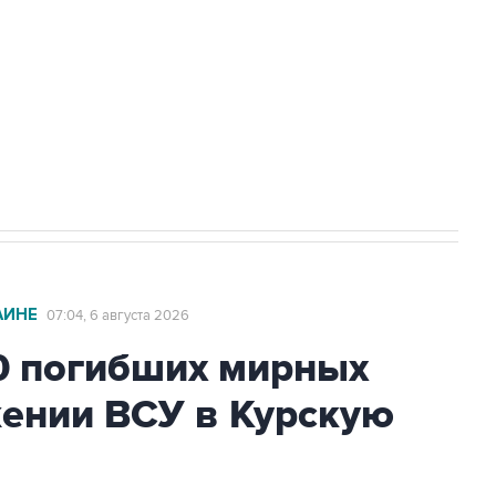
ехнологии выходят на мировые рынки
НН 7725383515 Erid: F7NfYUJCUneVdTRF8PRs
с Ираном начнутся в понедельник
АИНЕ
07:04, 6 августа 2026
0 погибших мирных
жении ВСУ в Курскую