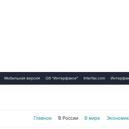
Мобильная версия
Об "Интерфаксе"
Interfax.com
Интерфак
Главное
В России
В мире
Экономик