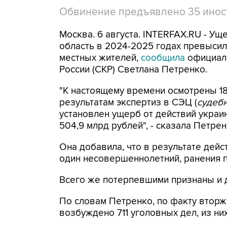
Обвинение предъявлено 35 ино
Москва. 6 августа. INTERFAX.RU - Ущ
область в 2024-2025 годах превысил 
местных жителей,
сообщила
официал
России (СКР) Светлана Петренко.
"К настоящему времени осмотрены 18
результатам экспертиз в СЭЦ (
судебн
установлен ущерб от действий укра
504,9 млрд рублей", - сказала Петре
Она добавила, что в результате дейс
один несовершеннолетний, ранения по
Всего же потерпевшими признаны и 
По словам Петренко, по факту вторж
возбуждено 711 уголовных дел, из них