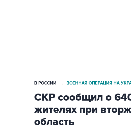
Как российские медицинские т
Социальная реклама, АНО «Национальные приоритеты».
И
Трамп заявил, что переговоры 
В РОССИИ
ВОЕННАЯ ОПЕРАЦИЯ НА УКР
→
СКР сообщил о 64
жителях при втор
область