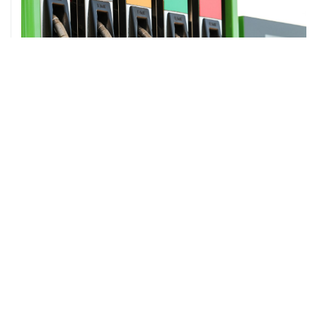
ХРОНИКИ СОБЫТИЙ
❮
❯