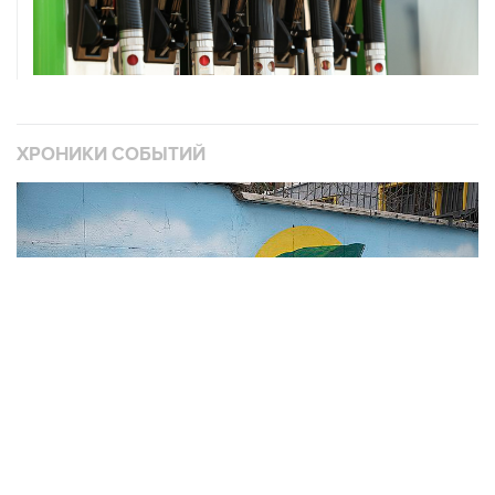
ХРОНИКИ СОБЫТИЙ
❮
❯