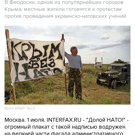
В Феодосии, одном из популярнейших городов
Крыма, местные жители готовятся к протестам
против проведения украинско-натовских учений
Фото: ИТАР-ТАСС
Москва. 1 июля. INTERFAX.RU - "Долой НАТО!" -
огромный плакат с такой надписью водружен
на верхней части фасада административного