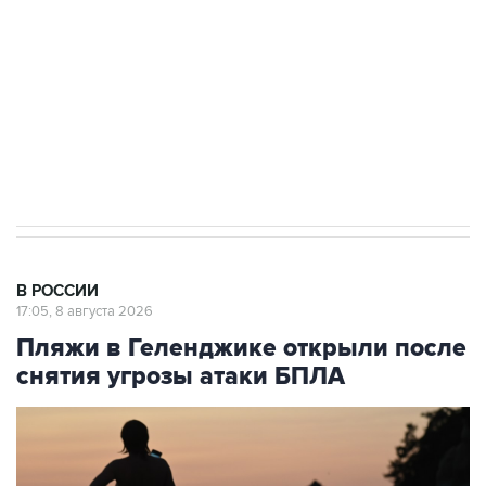
электросетевых объектов и агрокомплексов
Социальная реклама, АНО «Национальные приоритеты».
ИНН 7725383515 Erid: F7NfYUJCUneVdwcydK6A
Кабмин РФ разрешил до 1 июля 2027 года
импорт, выпуск и обращение бензина Евро 2,
Евро 3, Евро 4
В РОССИИ
17:05, 8 августа 2026
Пляжи в Геленджике открыли после
снятия угрозы атаки БПЛА