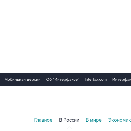
Мобильная версия
Об "Интерфаксе"
Interfax.com
Интерфак
Главное
В России
В мире
Экономик