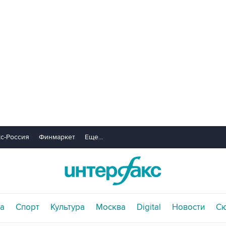
с-Россия
Финмаркет
Еще...
а
Спорт
Культура
Москва
Digital
Новости
С