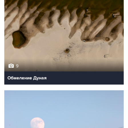
9
Обмеление Дуная