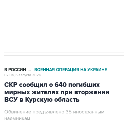
выходят на мировые рынки
Социальная реклама, АНО «Национальные приоритеты».
ИНН 7725383515 Erid: F7NfYUJCUneVdTRF8PRs
Трамп заявил, что переговоры с Ираном
начнутся в понедельник
В РОССИИ
ВОЕННАЯ ОПЕРАЦИЯ НА УКРАИНЕ
→
07:04, 6 августа 2026
СКР сообщил о 640 погибших
мирных жителях при вторжении
ВСУ в Курскую область
Обвинение предъявлено 35 иностранным
наемникам