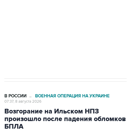
Беспилотные технологии и ИИ на службе у
электросетевых объектов и агрокомплексов
Социальная реклама, АНО «Национальные приоритеты».
ИНН 7725383515 Erid: F7NfYUJCUneVdwcydK6A
Кабмин РФ разрешил до 1 июля 2027 года
импорт, выпуск и обращение бензина Евро 2,
Евро 3, Евро 4
В РОССИИ
ВОЕННАЯ ОПЕРАЦИЯ НА УКРАИНЕ
→
07:37, 8 августа 2026
Возгорание на Ильском НПЗ
произошло после падения обломков
БПЛА