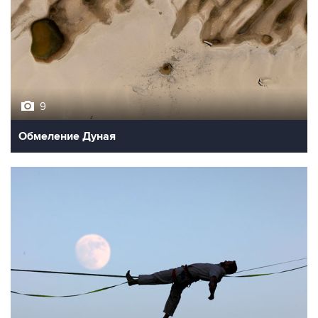
9
Обмеление Дуная