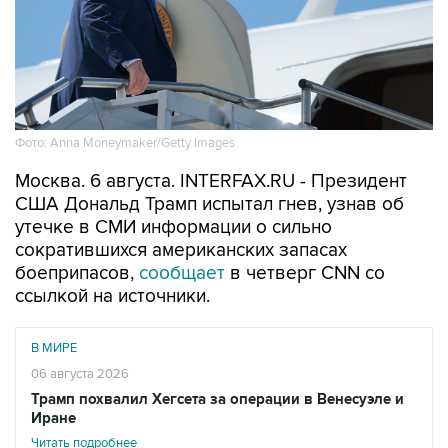
Фото: Anna Moneymaker/Getty Images
Москва. 6 августа. INTERFAX.RU - Президент
США Дональд Трамп испытал гнев, узнав об
утечке в СМИ информации о сильно
сократившихся американских запасах
боеприпасов,
сообщает
в четверг CNN со
ссылкой на источники.
В МИРЕ
06 августа 2026
Трамп похвалил Хегсета за операции в Венесуэле и
Иране
Читать подробнее