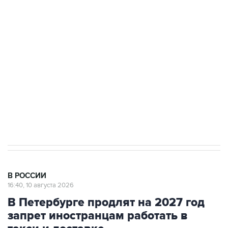
до пяти
Беспилотные технологии и ИИ на службе у
электросетевых объектов и агрокомплексов
Социальная реклама, АНО «Национальные приоритеты».
ИНН 7725383515 Erid: F7NfYUJCUneVdwcydK6A
Путин вывел "Шереметьево" из
стратегического списка с целью снять
препятствие для приватизации
В РОССИИ
16:40, 10 августа 2026
В Петербурге продлят на 2027 год
запрет иностранцам работать в