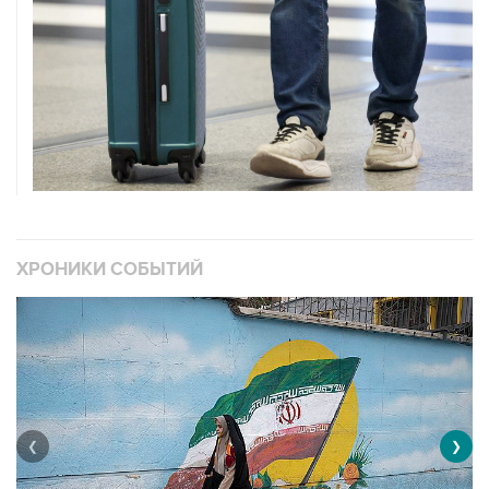
ХРОНИКИ СОБЫТИЙ
❮
❯