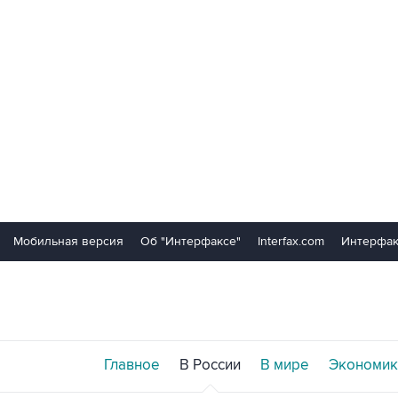
Мобильная версия
Об "Интерфаксе"
Interfax.com
Интерфак
Главное
В России
В мире
Экономик