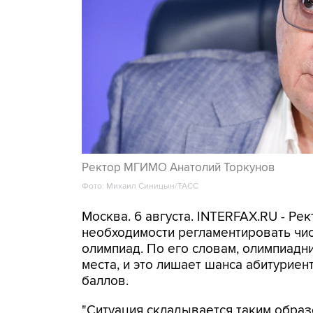
Ректор МГИМО Анатолий Торкунов
Фото: Михаил Синицын/ТАСС
Москва. 6 августа. INTERFAX.RU - Р
необходимости регламентировать чи
олимпиад. По его словам, олимпиад
места, и это лишает шанса абитурие
баллов.
"Ситуация складывается таким образ