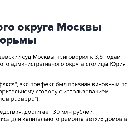
го округа Москвы
тюрьмы
нцевский суд Москвы приговорил к 3,5 годам
го административного округа столицы Юрия
факса'', экс-префект был признан виновным по
варительному сговору с использованием
ном размере").
дствия, достигает 30 млн рублей.
сь для капитального ремонта ветхих домов в