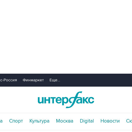
с-Россия
Финмаркет
Еще...
а
Спорт
Культура
Москва
Digital
Новости
С