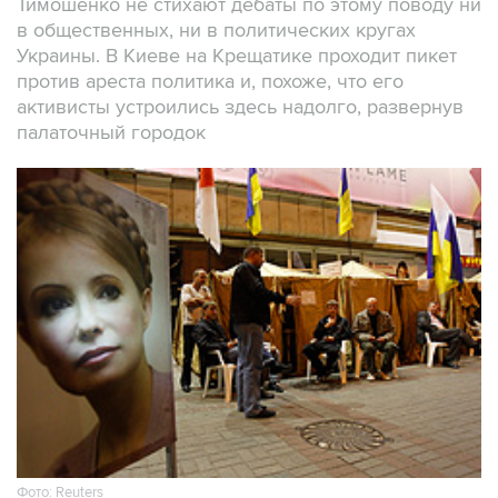
Тимошенко не стихают дебаты по этому поводу ни
в общественных, ни в политических кругах
Украины. В Киеве на Крещатике проходит пикет
против ареста политика и, похоже, что его
активисты устроились здесь надолго, развернув
палаточный городок
Фото: Reuters