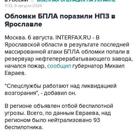
В РОССИИ
ВОЕННАЯ ОПЕРАЦИЯ НА УКРАИНЕ
→
11:32, 6 августа 2026
Обломки БПЛА поразили НПЗ в
Ярославле
Москва. 6 августа. INTERFAX.RU - В
Ярославской области в результате последней
массированной атаки БПЛА обломки попали в
резервуар нефтеперерабатывающего завода,
начался пожар,
сообщил
губернатор Михаил
Евраев.
"Спецслужбы работают над ликвидацией
возгорания", - добавил он.
В регионе объявлен отбой беспилотной
угрозы. Всего, по данным Евраева, над
регионом было нейтрализовано 93
беспилотника.