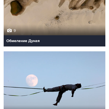
9
Обмеление Дуная