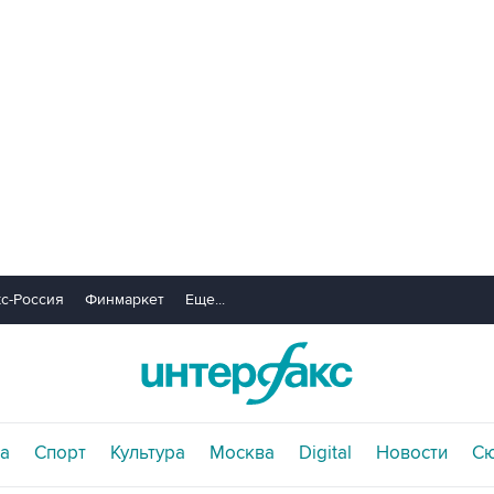
с-Россия
Финмаркет
Еще...
а
Спорт
Культура
Москва
Digital
Новости
С