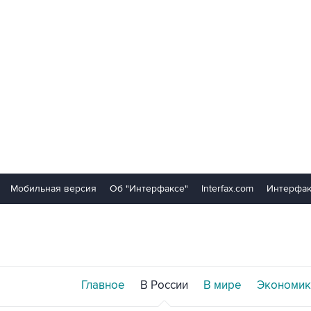
Мобильная версия
Об "Интерфаксе"
Interfax.com
Интерфак
Главное
В России
В мире
Экономик