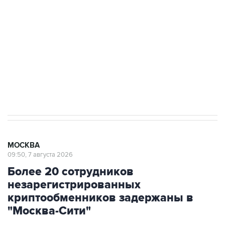
Беспилотные технологии и ИИ на службе у
электросетевых объектов и агрокомплексов
Социальная реклама, АНО «Национальные приоритеты».
ИНН 7725383515 Erid: F7NfYUJCUneVdwcydK6A
Аксенов сообщил о четвертом погибшем в
результате атаки ВСУ на Крым
МОСКВА
09:50, 7 августа 2026
Более 20 сотрудников
незарегистрированных
криптообменников задержаны в
"Москва-Сити"