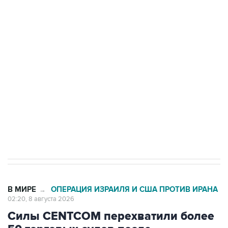
подростков, готовивших теракт на объекте
Росгвардии
Беспилотные технологии и ИИ на службе у
электросетевых объектов и агрокомплексов
Социальная реклама, АНО «Национальные приоритеты».
ИНН 7725383515 Erid: F7NfYUJCUneVdwcydK6A
Кабмин РФ разрешил до 1 июля 2027 года
импорт, выпуск и обращение бензина Евро 2,
Евро 3, Евро 4
В МИРЕ
ОПЕРАЦИЯ ИЗРАИЛЯ И США ПРОТИВ ИРАНА
→
02:20, 8 августа 2026
Силы CENTCOM перехватили более