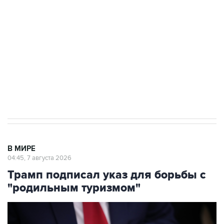
Как российские медицинские технологии
выходят на мировые рынки
Социальная реклама, АНО «Национальные приоритеты».
ИНН 7725383515 Erid: F7NfYUJCUneVdTRF8PRs
Аксенов сообщил о четвертом погибшем в
результате атаки ВСУ на Крым
В МИРЕ
04:45, 7 августа 2026
Трамп подписал указ для борьбы с
"родильным туризмом"