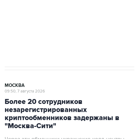
Беспилотные технологии и ИИ на службе у
электросетевых объектов и агрокомплексов
Социальная реклама, АНО «Национальные приоритеты».
ИНН 7725383515 Erid: F7NfYUJCUneVdwcydK6A
Аксенов сообщил о четвертом погибшем в
результате атаки ВСУ на Крым
МОСКВА
09:50, 7 августа 2026
Более 20 сотрудников
незарегистрированных
криптообменников задержаны в
"Москва-Сити"