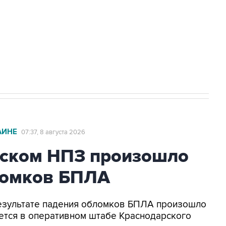
НН 7725383515 Erid: F7NfYUJCUneVdwcydK6A
2027 года импорт, выпуск и обращение
АИНЕ
07:37, 8 августа 2026
ьском НПЗ произошло
ломков БПЛА
 результате падения обломков БПЛА произошло
ется в оперативном штабе Краснодарского