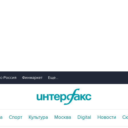
с-Россия
Финмаркет
Еще...
а
Спорт
Культура
Москва
Digital
Новости
С