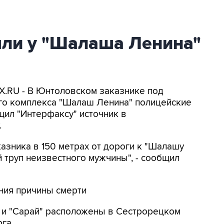
ли у "Шалаша Ленина"
AX.RU - В Юнтоловском заказнике под
го комплекса "Шалаш Ленина" полицейские
щил "Интерфаксу" источник в
.
азника в 150 метрах от дороги к "Шалашу
труп неизвестного мужчины", - сообщил
ения причины смерти
и "Сарай" расположены в Сестрорецком
га.