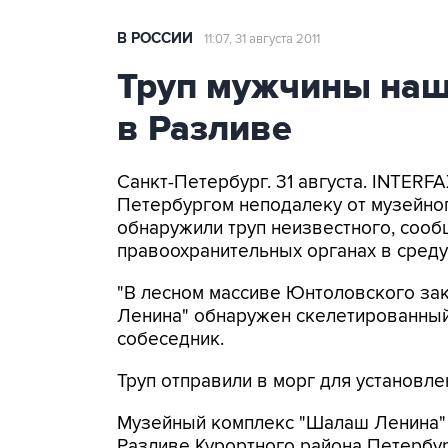
В РОССИИ
11:07, 31 августа 2011
Труп мужчины наш
в Разливе
Санкт-Петербург. 31 августа. INTERF
Петербургом неподалеку от музейно
обнаружили труп неизвестного, сооб
правоохранительных органах в среду
"В лесном массиве Юнтоловского зак
Ленина" обнаружен скелетированный 
собеседник.
Труп отправили в морг для установл
Музейный комплекс "Шалаш Ленина" 
Разливе Курортного района Петербур