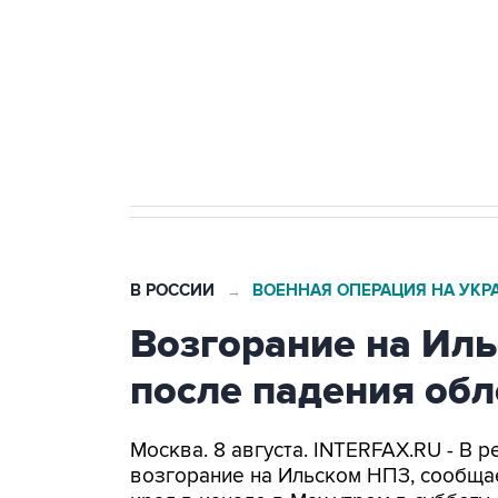
агрокомплексов
Социальная реклама, АНО «Национальные приоритеты».
И
Кабмин РФ разрешил до 1 июля 
бензина Евро 2, Евро 3, Евро 4
В РОССИИ
ВОЕННАЯ ОПЕРАЦИЯ НА УКР
→
Возгорание на Ил
после падения об
Москва. 8 августа. INTERFAX.RU - В
возгорание на Ильском НПЗ, сообща