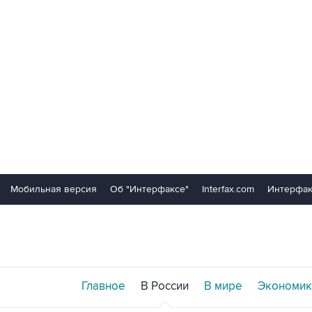
Мобильная версия
Об "Интерфаксе"
Interfax.com
Интерфак
Главное
В России
В мире
Экономик