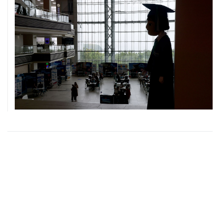
ХРОНИКИ СОБЫТИЙ
❮
❯