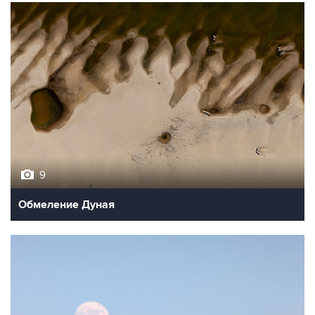
9
Обмеление Дуная