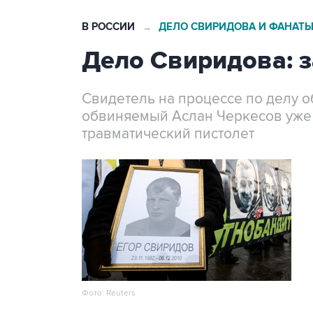
В РОССИИ
ДЕЛО СВИРИДОВА И ФАНАТ
→
Дело Свиридова: з
Свидетель на процессе по делу о
обвиняемый Аслан Черкесов уже д
травматический пистолет
Фото: Reuters