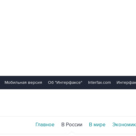
Мобильная версия
Об "Интерфаксе"
Interfax.com
Интерфак
Главное
В России
В мире
Экономик