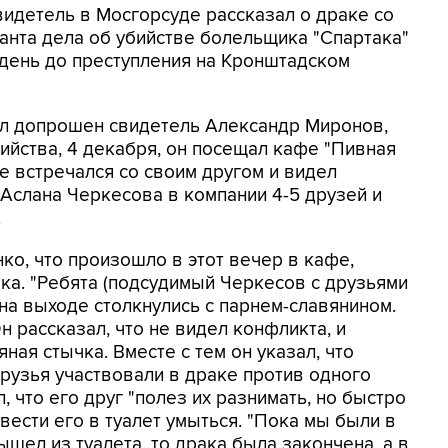
видетель в Мосгорсуде рассказал о драке со
ранта дела об убийстве болельщика "Спартака"
день до преступления на Кронштадском
ыл допрошен свидетель Александр Миронов,
бийства, 4 декабря, он посещал кафе "Пивная
е встречался со своим другом и видел
Аслана Черкесова в компании 4-5 друзей и
.
о, что произошло в этот вечер в кафе,
ака. "Ребята (подсудимый Черкесов с друзьями
на выходе столкнулись с парнем-славянином.
н рассказал, что не видел конфликта, и
ная стычка. Вместе с тем он указал, что
друзья участвовали в драке против одного
 что его друг "полез их разнимать, но быстро
твести его в туалет умыться. "Пока мы были в
ышел из туалета, то драка была закончена, а в