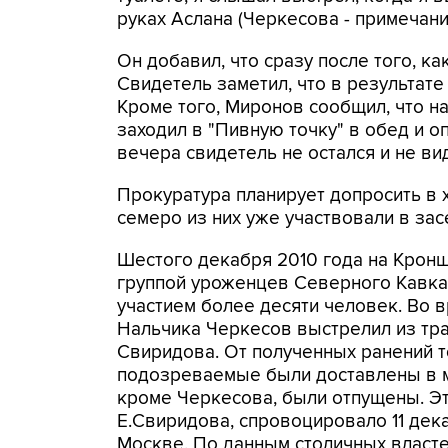
руках Аслана (Черкесова - примечани
Он добавил, что сразу после того, ка
Свидетель заметил, что в результате
Кроме того, Миронов сообщил, что на
заходил в "Пивную точку" в обед и о
вечера свидетель не остался и не ви
Прокуратура планирует допросить в 
семеро из них уже участвовали в зас
Шестого декабря 2010 года на Крон
группой уроженцев Северного Кавказ
участием более десяти человек. Во 
Нальчика Черкесов выстрелил из тра
Свиридова. От полученных ранений т
подозреваемые были доставлены в м
кроме Черкесова, были отпущены. Эт
Е.Свиридова, спровоцировало 11 де
Москве. По данным столичных власте