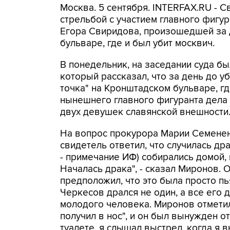
Москва. 5 сентября. INTERFAX.RU - С
стрельбой с участием главного фигу
Егора Свиридова, произошедшей за 
бульваре, где и был убит москвич.
В понедельник, на заседании суда б
который рассказал, что за день до у
точка" на Кронштадском бульваре, гд
нынешнего главного фигуранта дела 
двух девушек славянской внешности
На вопрос прокурора Марии Семененк
свидетель ответил, что случилась др
- примечание ИФ) собирались домой, 
Началась драка", - сказал Миронов. О
предположил, что это была просто пья
Черкесов дрался не один, а все его 
молодого человека. Миронов отметил,
получил в нос", и он был вынужден о
туалете, я слышал выстрел, когда я в