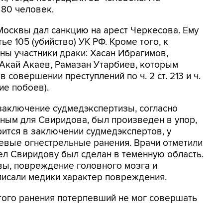
80 человек.
осквы дал санкцию на арест Черкесова. Ему
е 105 (убийство) УК РФ. Кроме того, к
ны участники драки: Хасан Ибрагимов,
Акай Акаев, Рамазан Утарбиев, которым
совершении преступлений по ч. 2 ст. 213 и ч.
ние побоев).
заключение судмедэкспертизы, согласно
ным для Свиридова, был произведен в упор,
рится в заключении судмедэкспертов, у
вые огнестрельные ранения. Врачи отметили
ел Свиридову был сделан в теменную область.
ы, повреждение головного мозга и
описали медики характер повреждения.
этого ранения потерпевший не мог совершать