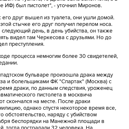
е ИФ) был пистолет", - уточнил Миронов.
к его друг вышел из туалета, они ушли домой.
 этой стычке его друг получил перелом носа.
 следующий день, в день убийства, он также
пять видел там Черкесова с друзьями. Но до
дел преступления.
ходе процесса немногим более 30 свидетелей,
едании.
штадтском бульваре произошла драка между
а и болельщиками ФК "Спартак" (Москва) с
время драки, по данным следствия, уроженец
вматического пистолета в москвича
от скончался на месте. После драки
илицию, однако спустя некоторое время все,
о обстоятельство, наряду с убийством
кабря беспорядки на Манежной площади в
й, тогда пострадали 32 человека. На