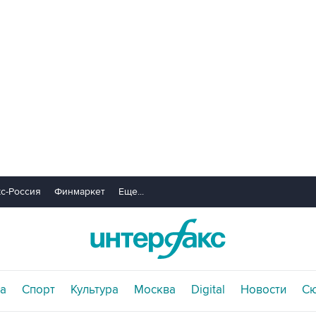
с-Россия
Финмаркет
Еще...
а
Спорт
Культура
Москва
Digital
Новости
С