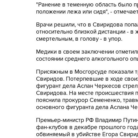
"Ранение в теменную область было п
положении лежа или сидя", - отмечае
Врачи решили, что в Свиридова попа
относительно близкой дистанции - в 
смертельным, в голову - в упор.
Медики в своем заключении отметили
состоянии среднего алкогольного оп
Присяжным в Мосгорсуде показали тр
Свиридов. Потерпевшие в ходе своих
фигурант дела Аслан Черкесов стрел
Свиридова. На месте происшествия п
пояснила прокурор Семененко, травм
основного фигуранта дела Аслана Че
Премьер-министр РФ Владимир Путин
фан-клубов в декабре прошлого года
обвиняемый в убийстве Егора Свирид