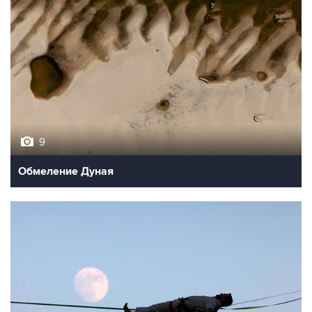
9
Обмеление Дуная