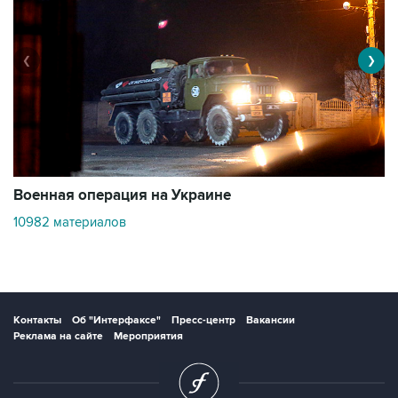
❮
❯
Военная операция на Украине
О
10982 материалов
3
Контакты
Об "Интерфаксе"
Пресс-центр
Вакансии
Реклама на сайте
Мероприятия