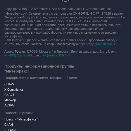
Copyright © 1991—2026 Interfax. Все права защищены. Сетевое издание
"Интерфакс.ру". Свидетельство о регистрации СМИ ЭЛ № ФС 77 - 84928 выдано
Федеральной службой по надзору в сфере связи, информационных технологий и
массовых коммуникаций (Роскомнадзор) 21.03.2023. Вся информация,
размещенная на данном веб-сайте, предназначена только для персонального
пользования и не подлежит дальнейшему воспроизведению и/или
распространению в какой-либо форме, иначе как с письменного разрешения
Интерфакса.
Сайт Interfax.ru (далее – сайт) использует файлы cookie. Продолжая работу с
сайтом, Вы соглашаетесь на сбор и последующую
обработку файлов cookie
.
Адрес: Россия, 127006, Москва, 1-я Тверская-Ямская улица, дом 2, стр.1, тел.:
+7 (499) 250-98-40
, факс:
+7 (499) 250-97-27
Продукты информационной группы
"Интерфакс"
Информация о компаниях, товарах и людях
СПАРК
X-Compliance
СКАУТ
Маркер
АСТРА
Новости и рынки
Новости "Интерфакса"
СКАН
RUDATA