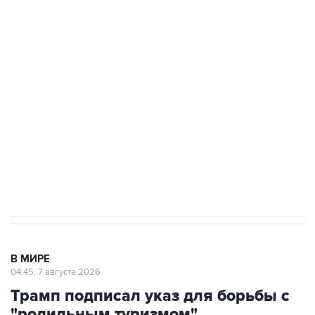
ФСБ сообщила о задержании в Приморье
подростков, готовивших теракт на объекте
Росгвардии
Как российские медицинские технологии
выходят на мировые рынки
Социальная реклама, АНО «Национальные приоритеты».
ИНН 7725383515 Erid: F7NfYUJCUneVdTRF8PRs
Аксенов сообщил о четвертом погибшем в
результате атаки ВСУ на Крым
В МИРЕ
04:45, 7 августа 2026
Трамп подписал указ для борьбы с
"родильным туризмом"