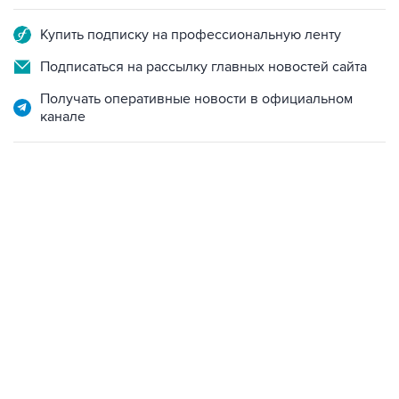
Купить подписку на профессиональную ленту
Подписаться на рассылку главных новостей сайта
Получать оперативные новости в официальном
канале
07:46, 7 августа 2026
В РОССИИ
07 августа 2026
Режим беспилотной опасности объявили в
Свердловской области