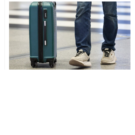
08 августа, 12:26
Пляжи в Геленджике закрыли из-за угрозы атаки
БПЛА
08 августа, 11:59
Возгорание на Ильском НПЗ из-за падения обломков
БПЛА ликвидировано