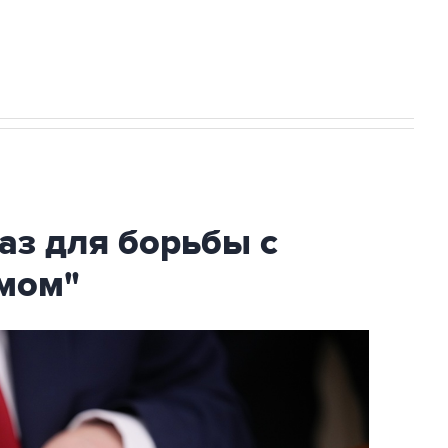
огибшем в результате атаки ВСУ на
аз для борьбы с
мом"