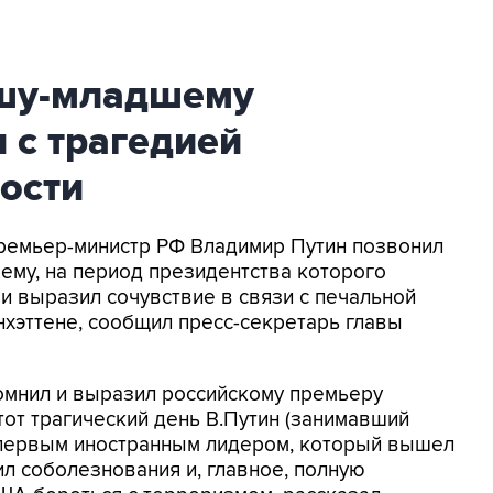
ушу-младшему
 с трагедией
ости
Премьер-министр РФ Владимир Путин позвонил
му, на период президентства которого
, и выразил сочувствие в связи с печальной
нхэттене, сообщил пресс-секретарь главы
омнил и выразил российскому премьеру
 тот трагический день В.Путин (занимавший
л первым иностранным лидером, который вышел
л соболезнования и, главное, полную