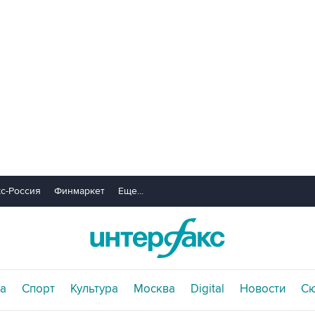
с-Россия
Финмаркет
Еще...
а
Спорт
Культура
Москва
Digital
Новости
С