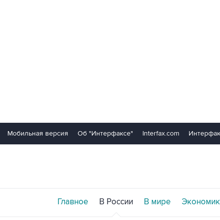
Мобильная версия
Об "Интерфаксе"
Interfax.com
Интерфак
Главное
В России
В мире
Экономик