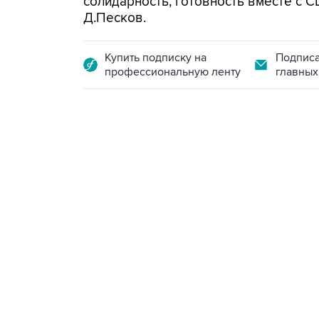
солидарность, готовность вместе с 
Д.Песков.
Купить подписку на
Подписа
профессиональную ленту
главных
07:46, 7 августа 2026