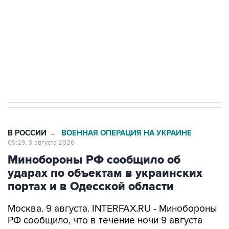
электросетевых объектов и агрокомплексов
Социальная реклама, АНО «Национальные приоритеты».
ИНН 7725383515 Erid: F7NfYUJCUneVdwcydK6A
Кабмин РФ разрешил до 1 июля 2027 года
импорт, выпуск и обращение бензина Евро 2,
Евро 3, Евро 4
В РОССИИ
ВОЕННАЯ ОПЕРАЦИЯ НА УКРАИНЕ
→
09:29, 9 августа 2026
Минобороны РФ сообщило об
ударах по объектам в украинских
портах и в Одесской области
Москва. 9 августа. INTERFAX.RU - Минобороны
РФ сообщило, что в течение ночи 9 августа