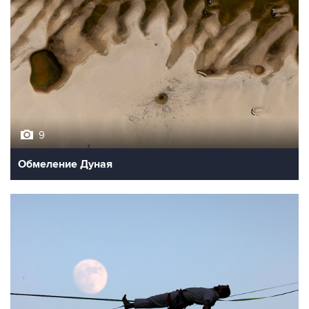
9
Обмеление Дуная