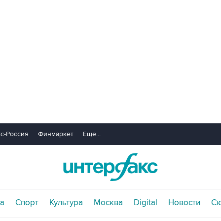
с-Россия
Финмаркет
Еще...
а
Спорт
Культура
Москва
Digital
Новости
С