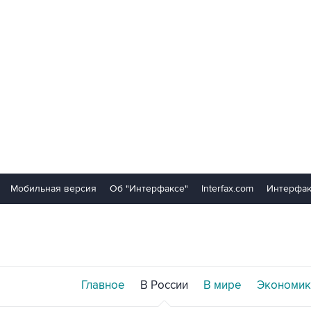
Мобильная версия
Об "Интерфаксе"
Interfax.com
Интерфак
Главное
В России
В мире
Экономик