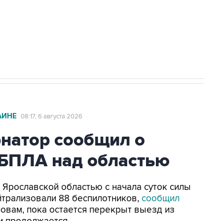
ехнологии выходят на мировые рынки
НН 7725383515 Erid: F7NfYUJCUneVdTRF8PRs
с Ираном начнутся в понедельник
АИНЕ
08:17, 6 августа 2026
рнатор сообщил о
 БПЛА над областью
д Ярославской областью с начала суток силы
трализовали 88 беспилотников,
сообщил
ловам, пока остается перекрыт выезд из