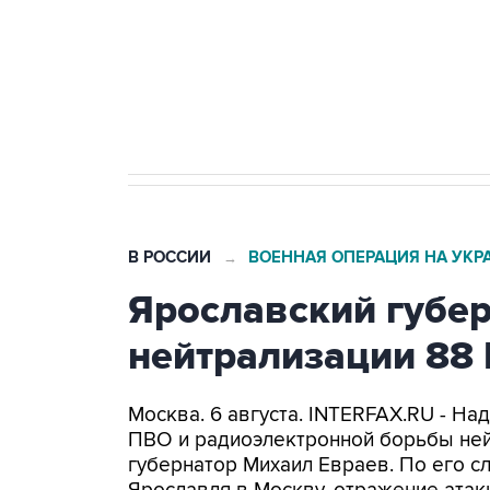
Как российские медицинские т
Социальная реклама, АНО «Национальные приоритеты».
И
Трамп заявил, что переговоры 
В РОССИИ
ВОЕННАЯ ОПЕРАЦИЯ НА УКР
→
Ярославский губе
нейтрализации 88
Москва. 6 августа. INTERFAX.RU - На
ПВО и радиоэлектронной борьбы ней
губернатор Михаил Евраев. По его с