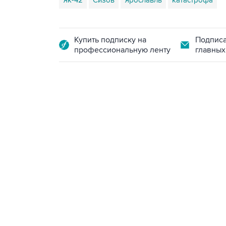
Як-42
Сизов
Ярославль
катастрофа
Купить подписку на
Подписа
профессиональную ленту
главных