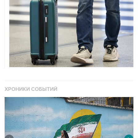
ХРОНИКИ СОБЫТИЙ
❮
❯