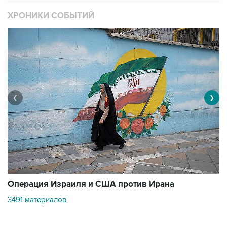
ХРОНИКИ СОБЫТИЙ
❮
❯
В
Операция Израиля и США против Ирана
11
3491 материалов