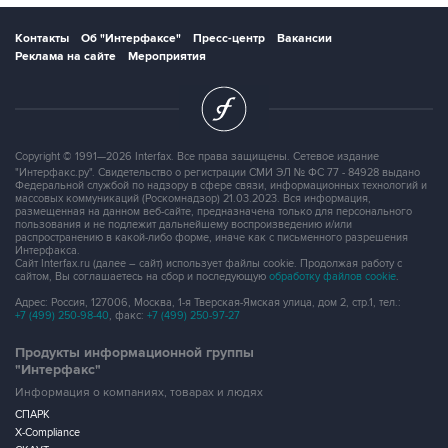
Контакты
Об "Интерфаксе"
Пресс-центр
Вакансии
Реклама на сайте
Мероприятия
Copyright © 1991—2026 Interfax. Все права защищены. Сетевое издание
"Интерфакс.ру". Свидетельство о регистрации СМИ ЭЛ № ФС 77 - 84928 выдано
Федеральной службой по надзору в сфере связи, информационных технологий и
массовых коммуникаций (Роскомнадзор) 21.03.2023. Вся информация,
размещенная на данном веб-сайте, предназначена только для персонального
пользования и не подлежит дальнейшему воспроизведению и/или
распространению в какой-либо форме, иначе как с письменного разрешения
Интерфакса.
Сайт Interfax.ru (далее – сайт) использует файлы cookie. Продолжая работу с
сайтом, Вы соглашаетесь на сбор и последующую
обработку файлов cookie
.
Адрес: Россия, 127006, Москва, 1-я Тверская-Ямская улица, дом 2, стр.1, тел.:
+7 (499) 250-98-40
, факс:
+7 (499) 250-97-27
Продукты информационной группы
"Интерфакс"
Информация о компаниях, товарах и людях
СПАРК
X-Compliance