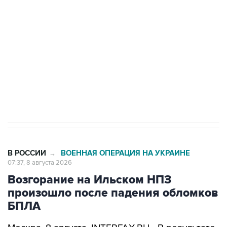
электросетевых объектов и агрокомплексов
Социальная реклама, АНО «Национальные приоритеты».
ИНН 7725383515 Erid: F7NfYUJCUneVdwcydK6A
Кабмин РФ разрешил до 1 июля 2027 года
импорт, выпуск и обращение бензина Евро 2,
Евро 3, Евро 4
В РОССИИ
ВОЕННАЯ ОПЕРАЦИЯ НА УКРАИНЕ
→
07:37, 8 августа 2026
Возгорание на Ильском НПЗ
произошло после падения обломков
БПЛА
Москва. 8 августа. INTERFAX.RU - В результате
падения обломков БПЛА произошло