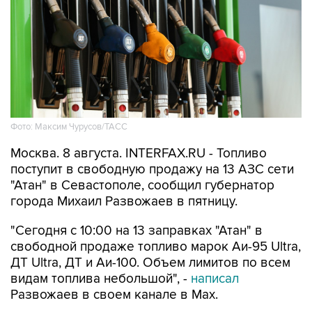
Фото: Максим Чурусов/ТАСС
Москва. 8 августа. INTERFAX.RU - Топливо
поступит в свободную продажу на 13 АЗС сети
"Атан" в Севастополе, сообщил губернатор
города Михаил Развожаев в пятницу.
"Сегодня с 10:00 на 13 заправках "Атан" в
свободной продаже топливо марок Аи-95 Ultra,
ДТ Ultra, ДТ и Аи-100. Объем лимитов по всем
видам топлива небольшой", -
написал
Развожаев в своем канале в Max.
Заправить можно 20 литров в одну машину,
отпуск в канистры запрещен.