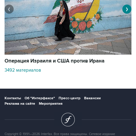
❮
❯
В
Операция Израиля и США против Ирана
11
3492 материалов
Контакты
Об "Интерфаксе"
Пресс-центр
Вакансии
Реклама на сайте
Мероприятия
Copyright © 1991—2026 Interfax. Все права защищены. Сетевое издание