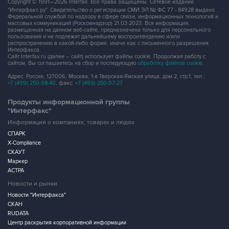
Copyright © 1991—2026 Interfax. Все права защищены. Сетевое издание
"Интерфакс.ру". Свидетельство о регистрации СМИ ЭЛ № ФС 77 - 84928 выдано
Федеральной службой по надзору в сфере связи, информационных технологий и
массовых коммуникаций (Роскомнадзор) 21.03.2023. Вся информация,
размещенная на данном веб-сайте, предназначена только для персонального
пользования и не подлежит дальнейшему воспроизведению и/или
распространению в какой-либо форме, иначе как с письменного разрешения
Интерфакса.
Сайт Interfax.ru (далее – сайт) использует файлы cookie. Продолжая работу с
сайтом, Вы соглашаетесь на сбор и последующую
обработку файлов cookie
.
Адрес: Россия, 127006, Москва, 1-я Тверская-Ямская улица, дом 2, стр.1, тел.:
+7 (499) 250-98-40
, факс:
+7 (499) 250-97-27
Продукты информационной группы
"Интерфакс"
Информация о компаниях, товарах и людях
СПАРК
X-Compliance
СКАУТ
Маркер
АСТРА
Новости и рынки
Новости "Интерфакса"
СКАН
RUDATA
Центр раскрытия корпоративной информации