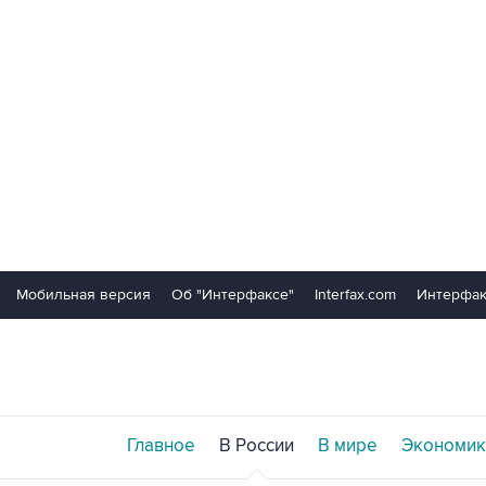
Мобильная версия
Об "Интерфаксе"
Interfax.com
Интерфак
Главное
В России
В мире
Экономик