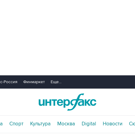
с-Россия
Финмаркет
Еще...
а
Спорт
Культура
Москва
Digital
Новости
С