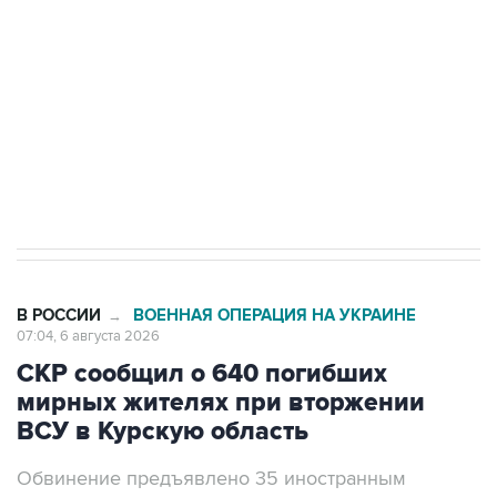
Как российские медицинские технологии
выходят на мировые рынки
Социальная реклама, АНО «Национальные приоритеты».
ИНН 7725383515 Erid: F7NfYUJCUneVdTRF8PRs
Трамп заявил, что переговоры с Ираном
начнутся в понедельник
В РОССИИ
ВОЕННАЯ ОПЕРАЦИЯ НА УКРАИНЕ
→
07:04, 6 августа 2026
СКР сообщил о 640 погибших
мирных жителях при вторжении
ВСУ в Курскую область
Обвинение предъявлено 35 иностранным