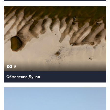
9
Обмеление Дуная