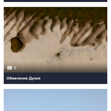
9
Обмеление Дуная